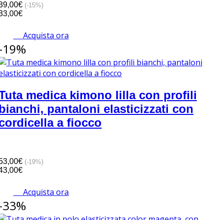
39,00€
(-15%)
33,00€
Acquista ora
-19%
Tuta medica kimono lilla con profili
bianchi, pantaloni elasticizzati con
cordicella a fiocco
53,00€
(-19%)
43,00€
Acquista ora
-33%