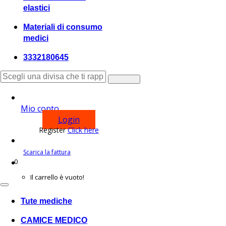
elastici
Materiali di consumo
medici
3332180645
Mio conto
Login
Register
Click here
Scarica la fattura
0
Shopping
Il carrello è vuoto!
Tute mediche
CAMICE MEDICO