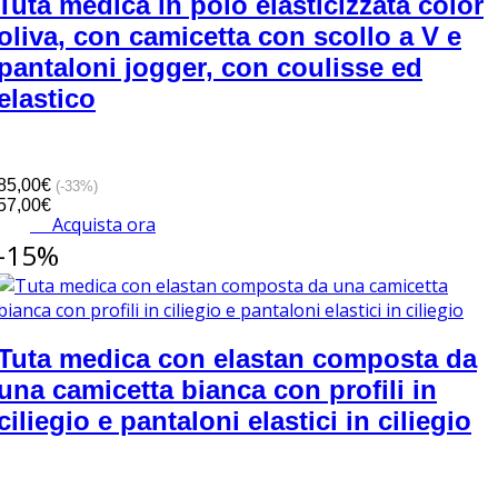
Tuta medica in polo elasticizzata color
oliva, con camicetta con scollo a V e
pantaloni jogger, con coulisse ed
elastico
85,00€
(-33%)
57,00€
Acquista ora
-15%
Tuta medica con elastan composta da
una camicetta bianca con profili in
ciliegio e pantaloni elastici in ciliegio