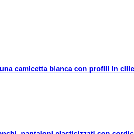
 camicetta bianca con profili in ciliegi
anchi, pantaloni elasticizzati con cordic