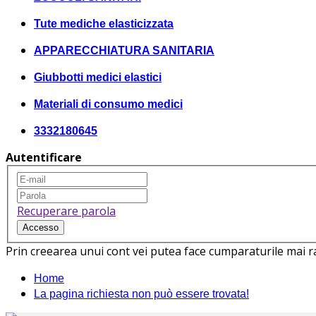
Tute mediche elasticizzata
APPARECCHIATURA SANITARIA
Giubbotti medici elastici
Materiali di consumo medici
3332180645
Autentificare
Recuperare parola
Accesso
Prin creearea unui cont vei putea face cumparaturile mai rapi
Home
La pagina richiesta non può essere trovata!