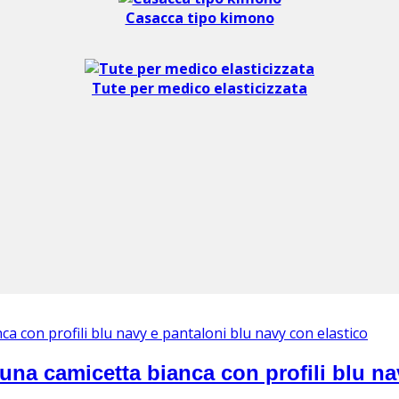
Casacca tipo kimono
Tute per medico elasticizzata
na camicetta bianca con profili blu na