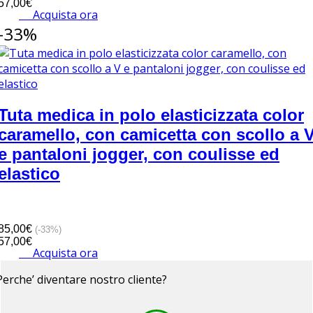
57,00€
Acquista ora
-33%
Tuta medica in polo elasticizzata color
caramello, con camicetta con scollo a 
e pantaloni jogger, con coulisse ed
elastico
85,00€
(-33%)
57,00€
Acquista ora
Perche’ diventare nostro cliente?