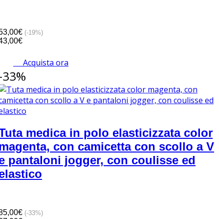
53,00€
(-19%)
43,00€
Acquista ora
-33%
Tuta medica in polo elasticizzata color
magenta, con camicetta con scollo a V
e pantaloni jogger, con coulisse ed
elastico
85,00€
(-33%)