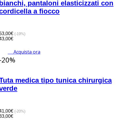
bianchi, pantaloni elasticizzati con
cordicella a fiocco
53,00€
(-19%)
43,00€
Acquista ora
-20%
Tuta medica tipo tunica chirurgica
verde
41,00€
(-20%)
33,00€