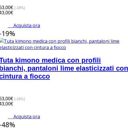
53,00€
(-19%)
43,00€
Acquista ora
-19%
Tuta kimono medica con profili
bianchi, pantaloni lime elasticizzati co
cintura a fiocco
53,00€
(-19%)
43,00€
Acquista ora
-48%