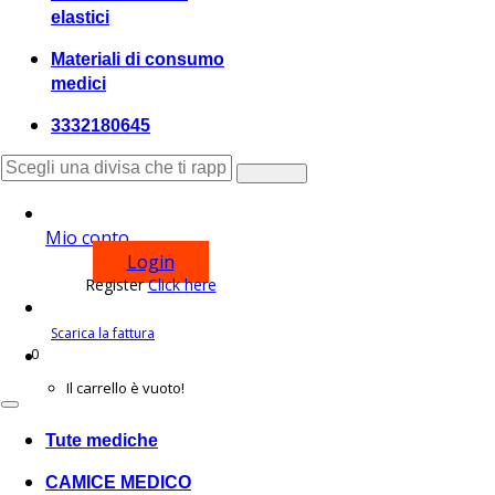
elastici
Materiali di consumo
medici
3332180645
Mio conto
Login
Register
Click here
Scarica la fattura
0
Shopping
Il carrello è vuoto!
Tute mediche
CAMICE MEDICO